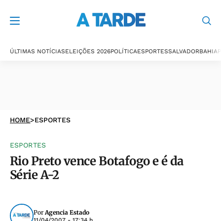
ÚLTIMAS NOTÍCIAS
ELEIÇÕES 2026
POLÍTICA
ESPORTES
SALVADOR
BAHIA
P
HOME
>
ESPORTES
ESPORTES
Rio Preto vence Botafogo e é da
Série A-2
Por
Agencia Estado
11/04/2007 - 17:34 h