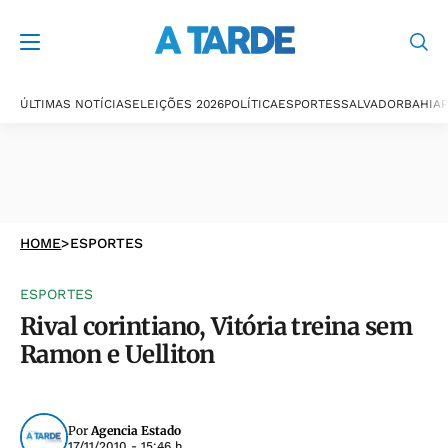
ÚLTIMAS NOTÍCIAS
ELEIÇÕES 2026
POLÍTICA
ESPORTES
SALVADOR
BAHIA
P
HOME
>
ESPORTES
ESPORTES
Rival corintiano, Vitória treina sem
Ramon e Uelliton
Por
Agencia Estado
17/11/2010 - 15:46 h