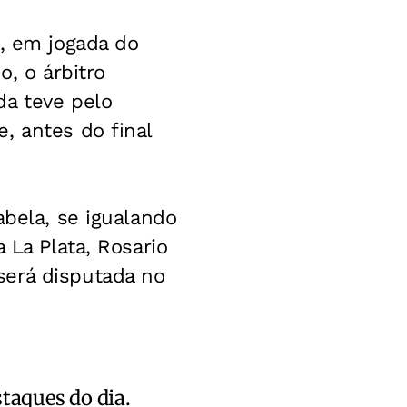
z, em jogada do
o, o árbitro
da teve pelo
, antes do final
abela, se igualando
 La Plata, Rosario
será disputada no
staques do dia.