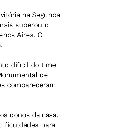
vitória na Segunda
onais superou o
enos Aires. O
.
 difícil do time,
 Monumental de
res compareceram
dos donos da casa.
dificuldades para