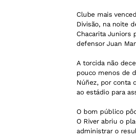
Clube mais vencedo
Divisão, na noite 
Chacarita Juniors
defensor Juan Manu
A torcida não dec
pouco menos de d
Núñez, por conta 
ao estádio para ass
O bom público pôde
O River abriu o pl
administrar o resul