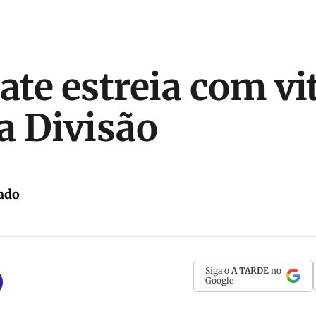
ate estreia com vi
 Divisão
ado
Siga o
A TARDE
no
Google