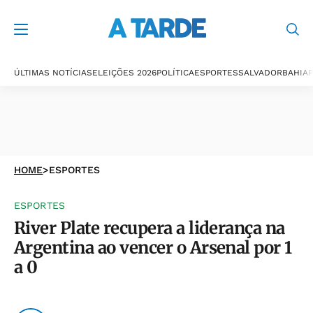
ÚLTIMAS NOTÍCIAS
ELEIÇÕES 2026
POLÍTICA
ESPORTES
SALVADOR
BAHIA
P
HOME
>
ESPORTES
ESPORTES
River Plate recupera a liderança na
Argentina ao vencer o Arsenal por 1
a 0