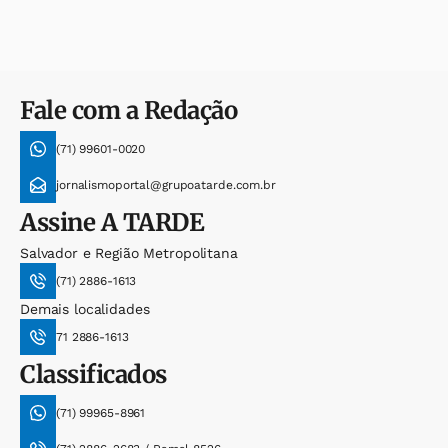
Fale com a Redação
(71) 99601-0020
jornalismoportal@grupoatarde.com.br
Assine
A TARDE
Salvador e Região Metropolitana
(71) 2886-1613
Demais localidades
71 2886-1613
Classificados
(71) 99965-8961