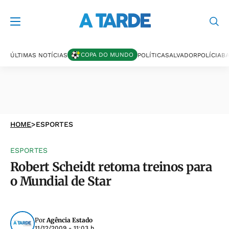
COPA DO MUNDO
ÚLTIMAS NOTÍCIAS
POLÍTICA
SALVADOR
POLÍCIA
BA
HOME
>
ESPORTES
ESPORTES
Robert Scheidt retoma treinos para
o Mundial de Star
Por
Agência Estado
11/12/2009 - 11:03 h