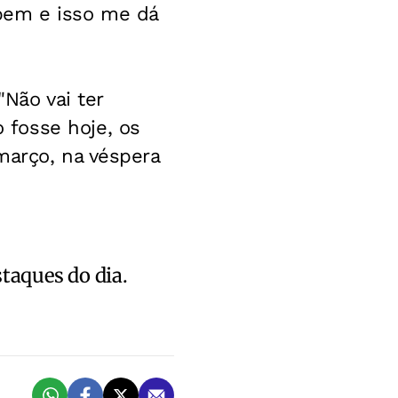
bem e isso me dá
"Não vai ter
fosse hoje, os
março, na véspera
staques do dia.