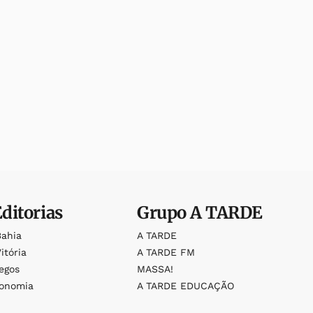
Editorias
Grupo
A TARDE
Bahia
A TARDE
itória
A TARDE FM
egos
MASSA!
ronomia
A TARDE EDUCAÇÃO
o