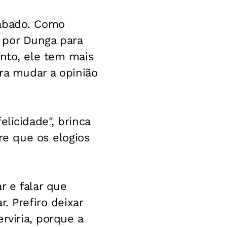
sábado. Como
 por Dunga para
anto, ele tem mais
ara mudar a opinião
licidade", brinca
ere que os elogios
r e falar que
 Prefiro deixar
rviria, porque a