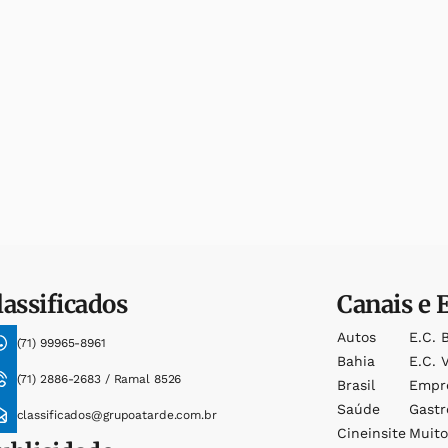
lassificados
Canais e 
Autos
E.c. 
(71) 99965-8961
Bahia
E.c. V
(71) 2886-2683 / Ramal 8526
Brasil
Empr
Saúde
Gast
classificados@grupoatarde.com.br
Cineinsite
Muit