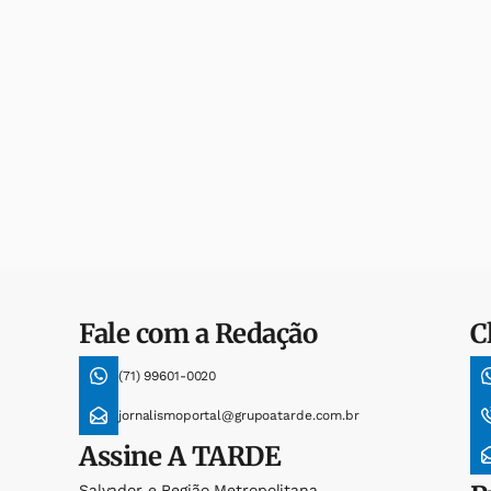
Fale com a Redação
C
(71) 99601-0020
jornalismoportal@grupoatarde.com.br
Assine
A TARDE
Salvador e Região Metropolitana