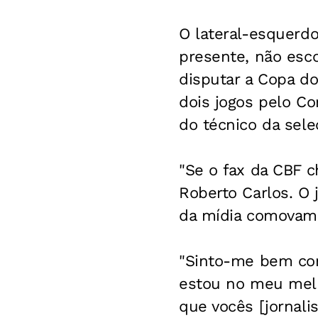
O lateral-esquerd
presente, não esc
disputar a Copa do
dois jogos pelo Co
do técnico da seleç
"Se o fax da CBF c
Roberto Carlos. O 
da mídia comovam 
"Sinto-me bem com 
estou no meu mel
que vocês [jornali