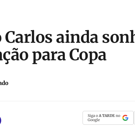
 Carlos ainda so
ção para Copa
ado
Siga o
A TARDE
no
Google