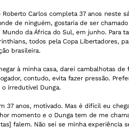
o Roberto Carlos completa 37 anos neste 
onde de ninguém, gostaria de ser chamado
 Mundo da África do Sul, em junho. Para t
rinthians, todos pela Copa Libertadores, p
ão brasileira.
hegar à minha casa, darei cambalhotas de fe
jogador, contudo, evita fazer pressão. Pref
o irredutível Dunga.
37 anos, motivado. Mas é difícil eu chega
hor momento e o Dunga tem de me chamar.
stas] falem. Não sei se minha experiência se