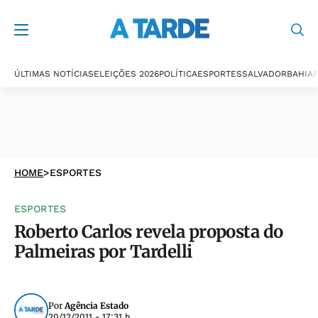
ÚLTIMAS NOTÍCIAS
ELEIÇÕES 2026
POLÍTICA
ESPORTES
SALVADOR
BAHIA
P
HOME
>
ESPORTES
ESPORTES
Roberto Carlos revela proposta do
Palmeiras por Tardelli
Por
Agência Estado
20/12/2011 - 17:31 h