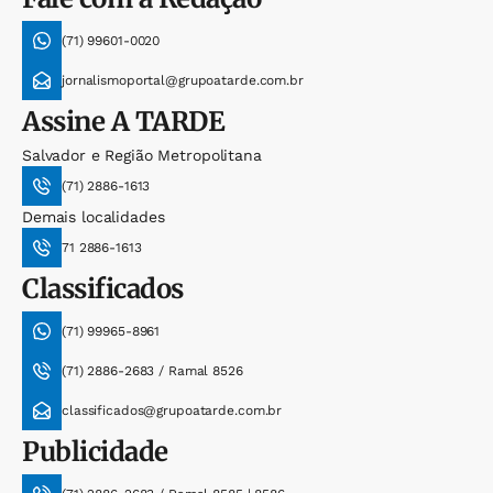
(71) 99601-0020
jornalismoportal@grupoatarde.com.br
Assine
A TARDE
Salvador e Região Metropolitana
(71) 2886-1613
Demais localidades
71 2886-1613
Classificados
(71) 99965-8961
(71) 2886-2683 / Ramal 8526
classificados@grupoatarde.com.br
Publicidade