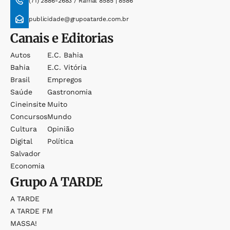
(71) 2886-2683 / Ramal 8585 | 8586
publicidade@grupoatarde.com.br
Canais e Editorias
Autos
E.c. Bahia
Bahia
E.c. Vitória
Brasil
Empregos
Saúde
Gastronomia
Cineinsite
Muito
Concursos
Mundo
Cultura
Opinião
Digital
Política
Salvador
Economia
Grupo
A TARDE
A TARDE
A TARDE FM
MASSA!