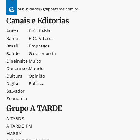
publicidade@grupoatarde.com.br
Canais e Editorias
Autos
E.c. Bahia
Bahia
E.c. Vitória
Brasil
Empregos
Saúde
Gastronomia
Cineinsite
Muito
Concursos
Mundo
Cultura
Opinião
Digital
Política
Salvador
Economia
Grupo
A TARDE
A TARDE
A TARDE FM
MASSA!