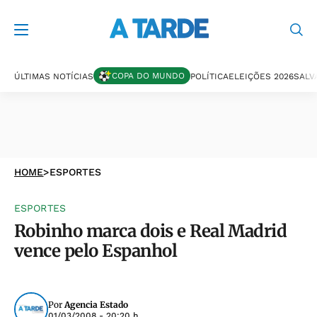
COPA DO MUNDO
ÚLTIMAS NOTÍCIAS
POLÍTICA
ELEIÇÕES 2026
SALV
HOME
>
ESPORTES
ESPORTES
Robinho marca dois e Real Madrid
vence pelo Espanhol
Por
Agencia Estado
01/03/2008 - 20:20 h