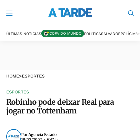
COPA DO MUNDO
ÚLTIMAS NOTÍCIAS
POLÍTICA
SALVADOR
POLÍCIA
BA
HOME
>
ESPORTES
ESPORTES
Robinho pode deixar Real para
jogar no Tottenham
Por
Agencia Estado
16/02/2007 - 9:47 h