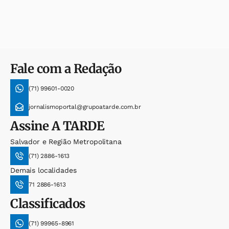
Fale com a Redação
(71) 99601-0020
jornalismoportal@grupoatarde.com.br
Assine
A TARDE
Salvador e Região Metropolitana
(71) 2886-1613
Demais localidades
71 2886-1613
Classificados
(71) 99965-8961