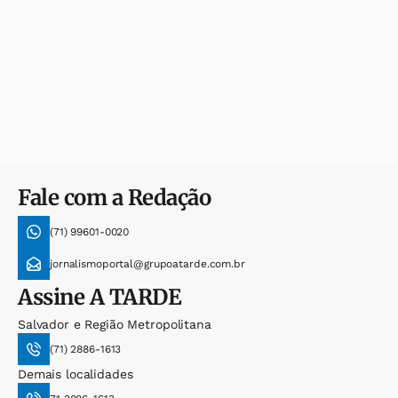
Fale com a Redação
(71) 99601-0020
jornalismoportal@grupoatarde.com.br
Assine
A TARDE
Salvador e Região Metropolitana
(71) 2886-1613
Demais localidades