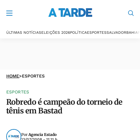
ÚLTIMAS NOTÍCIAS
ELEIÇÕES 2026
POLÍTICA
ESPORTES
SALVADOR
BAHIA
P
HOME
>
ESPORTES
ESPORTES
Robredo é campeão do torneio de
tênis em Bastad
Por
Agencia Estado
13/07/2008 - 11:11 h