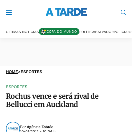
COPA DO MUNDO
ÚLTIMAS NOTÍCIAS
POLÍTICA
SALVADOR
POLÍCIA
BA
HOME
>
ESPORTES
ESPORTES
Rochus vence e será rival de
Bellucci em Auckland
Por
Agência Estado
10/01/2012 - 10:04 h