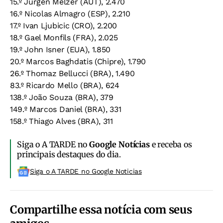
15.º Jurgen Melzer (AUT), 2.470
16.º Nicolas Almagro (ESP), 2.210
17.º Ivan Ljubicic (CRO), 2.200
18.º Gael Monfils (FRA), 2.025
19.º John Isner (EUA), 1.850
20.º Marcos Baghdatis (Chipre), 1.790
26.º Thomaz Bellucci (BRA), 1.490
83.º Ricardo Mello (BRA), 624
138.º João Souza (BRA), 379
149.º Marcos Daniel (BRA), 331
158.º Thiago Alves (BRA), 311
Siga o A TARDE no
Google Notícias
e receba os
principais destaques do dia.
Siga o A TARDE no Google Noticias
Compartilhe essa notícia com seus