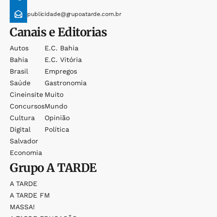
publicidade@grupoatarde.com.br
Canais e Editorias
Autos
E.c. Bahia
Bahia
E.c. Vitória
Brasil
Empregos
Saúde
Gastronomia
Cineinsite
Muito
Concursos
Mundo
Cultura
Opinião
Digital
Política
Salvador
Economia
Grupo
A TARDE
A TARDE
A TARDE FM
MASSA!