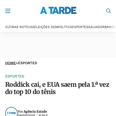
ÚLTIMAS NOTÍCIAS
ELEIÇÕES 2026
POLÍTICA
ESPORTES
SALVADOR
BAHIA
P
HOME
>
ESPORTES
ESPORTES
Roddick cai, e EUA saem pela 1.ª vez
do top 10 do tênis
Por
Agência Estado
09/08/2010 - 9:19 h