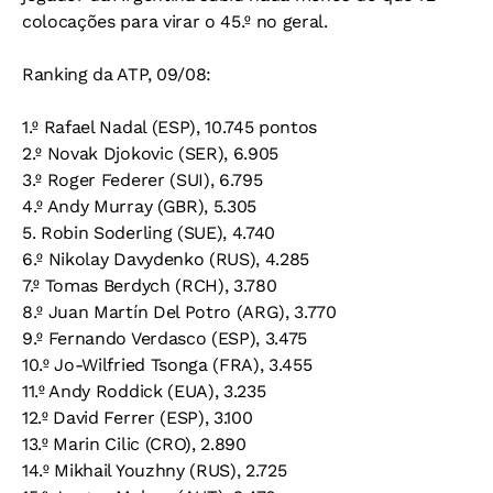
colocações para virar o 45.º no geral.
Ranking da ATP, 09/08:
1.º Rafael Nadal (ESP), 10.745 pontos
2.º Novak Djokovic (SER), 6.905
3.º Roger Federer (SUI), 6.795
4.º Andy Murray (GBR), 5.305
5. Robin Soderling (SUE), 4.740
6.º Nikolay Davydenko (RUS), 4.285
7.º Tomas Berdych (RCH), 3.780
8.º Juan Martín Del Potro (ARG), 3.770
9.º Fernando Verdasco (ESP), 3.475
10.º Jo-Wilfried Tsonga (FRA), 3.455
11.º Andy Roddick (EUA), 3.235
12.º David Ferrer (ESP), 3.100
13.º Marin Cilic (CRO), 2.890
14.º Mikhail Youzhny (RUS), 2.725