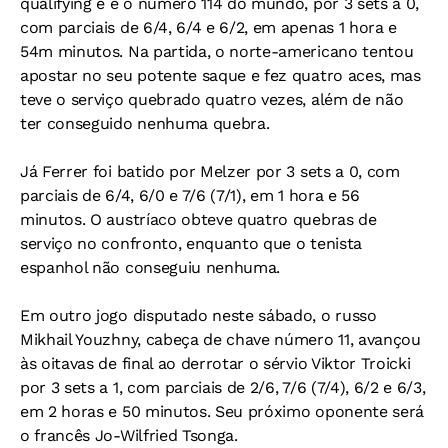
qualifying e é o número 114 do mundo, por 3 sets a 0,
com parciais de 6/4, 6/4 e 6/2, em apenas 1 hora e
54m minutos. Na partida, o norte-americano tentou
apostar no seu potente saque e fez quatro aces, mas
teve o serviço quebrado quatro vezes, além de não
ter conseguido nenhuma quebra.
Já Ferrer foi batido por Melzer por 3 sets a 0, com
parciais de 6/4, 6/0 e 7/6 (7/1), em 1 hora e 56
minutos. O austríaco obteve quatro quebras de
serviço no confronto, enquanto que o tenista
espanhol não conseguiu nenhuma.
Em outro jogo disputado neste sábado, o russo
Mikhail Youzhny, cabeça de chave número 11, avançou
às oitavas de final ao derrotar o sérvio Viktor Troicki
por 3 sets a 1, com parciais de 2/6, 7/6 (7/4), 6/2 e 6/3,
em 2 horas e 50 minutos. Seu próximo oponente será
o francês Jo-Wilfried Tsonga.