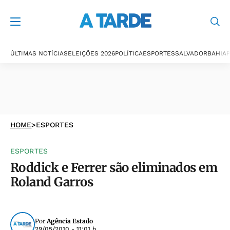
ÚLTIMAS NOTÍCIAS
ELEIÇÕES 2026
POLÍTICA
ESPORTES
SALVADOR
BAHIA
P
HOME
>
ESPORTES
ESPORTES
Roddick e Ferrer são eliminados em
Roland Garros
Por
Agência Estado
29/05/2010 - 11:01 h