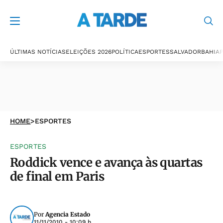
ÚLTIMAS NOTÍCIAS
ELEIÇÕES 2026
POLÍTICA
ESPORTES
SALVADOR
BAHIA
P
HOME
>
ESPORTES
ESPORTES
Roddick vence e avança às quartas
de final em Paris
Por
Agencia Estado
11/11/2010 - 10:09 h