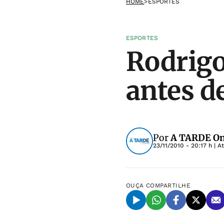
HOME
>
ESPORTES
ESPORTES
Rodrigo
antes d
Por
A TARDE On
23/11/2010 - 20:17 h
| A
OUÇA
COMPARTILHE