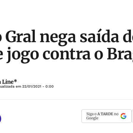
 Gral nega saída 
e jogo contra o Br
 Line*
tualizada em
22/01/2021 - 0:00
Siga o
A TARDE
no
Google