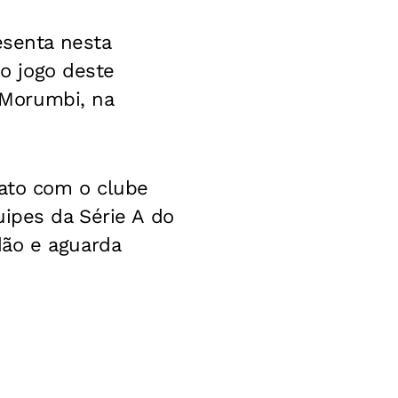
esenta nesta
 o jogo deste
o Morumbi, na
rato com o clube
uipes da Série A do
dão e aguarda