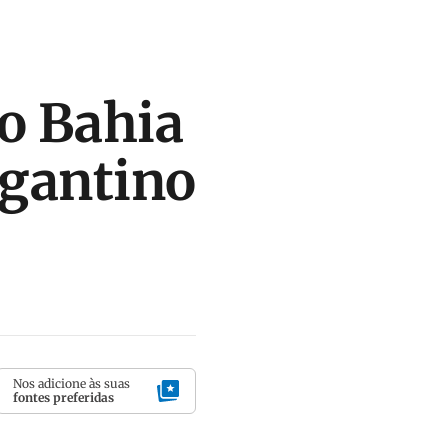
do Bahia
agantino
Nos adicione às suas
fontes preferidas