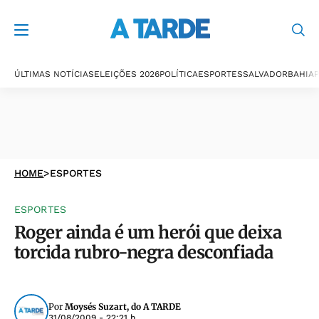
ÚLTIMAS NOTÍCIAS
ELEIÇÕES 2026
POLÍTICA
ESPORTES
SALVADOR
BAHIA
P
HOME
>
ESPORTES
ESPORTES
Roger ainda é um herói que deixa
torcida rubro-negra desconfiada
Por
Moysés Suzart, do A TARDE
31/08/2009 - 22:21 h