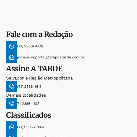
Fale com a Redação
(71) 99601-0020
jornalismoportal@grupoatarde.com.br
Assine
A TARDE
Salvador e Região Metropolitana
(71) 2886-1613
Demais localidades
71 2886-1613
Classificados
(71) 99965-8961