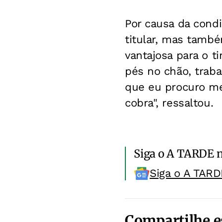
Por causa da cond
titular, mas tamb
vantajosa para o t
pés no chão, traba
que eu procuro me
cobra", ressaltou.
Siga o A TARDE 
Siga o A TARD
Compartilhe e