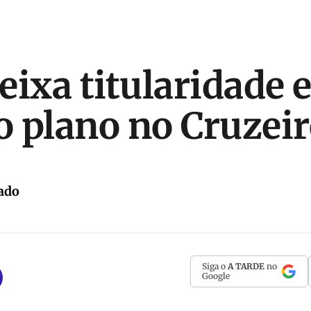
eixa titularidade
 plano no Cruzei
ado
Siga o
A TARDE
no
Google