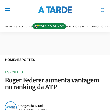
COPA DO MUNDO
ÚLTIMAS NOTÍCIAS
POLÍTICA
SALVADOR
POLÍCIA
BA
HOME
>
ESPORTES
ESPORTES
Roger Federer aumenta vantagem
no ranking da ATP
Por
Agencia Estado
24/04/2006 - 10:49 h