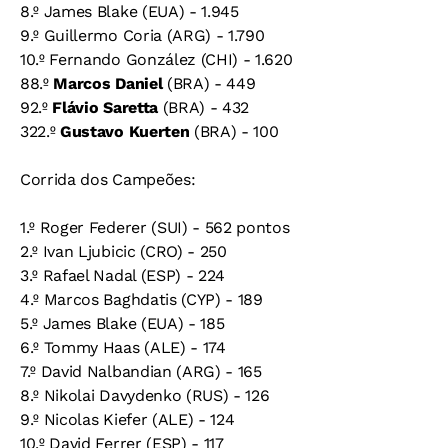
8.º James Blake (EUA) - 1.945
9.º Guillermo Coria (ARG) - 1.790
10.º Fernando González (CHI) - 1.620
88.º
Marcos Daniel
(BRA) - 449
92.º
Flávio Saretta
(BRA) - 432
322.º
Gustavo Kuerten
(BRA) - 100
Corrida dos Campeões:
1.º Roger Federer (SUI) - 562 pontos
2.º Ivan Ljubicic (CRO) - 250
3.º Rafael Nadal (ESP) - 224
4.º Marcos Baghdatis (CYP) - 189
5.º James Blake (EUA) - 185
6.º Tommy Haas (ALE) - 174
7.º David Nalbandian (ARG) - 165
8.º Nikolai Davydenko (RUS) - 126
9.º Nicolas Kiefer (ALE) - 124
10.º David Ferrer (ESP) - 117