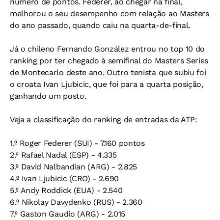
número de pontos. Federer, ao chegar na final,
melhorou o seu desempenho com relação ao Masters
do ano passado, quando caiu na quarta-de-final.
Já o chileno Fernando González entrou no top 10 do
ranking por ter chegado à semifinal do Masters Series
de Montecarlo deste ano. Outro tenista que subiu foi
o croata Ivan Ljubicic, que foi para a quarta posição,
ganhando um posto.
Veja a classificação do ranking de entradas da ATP:
1.º Roger Federer (SUI) - 7.160 pontos
2.º Rafael Nadal (ESP) - 4.335
3.º David Nalbandian (ARG) - 2.825
4.º Ivan Ljubicic (CRO) - 2.690
5.º Andy Roddick (EUA) - 2.540
6.º Nikolay Davydenko (RUS) - 2.360
7.º Gaston Gaudio (ARG) - 2.015