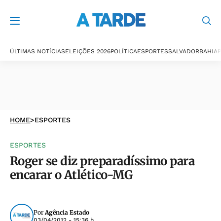
ÚLTIMAS NOTÍCIAS
ELEIÇÕES 2026
POLÍTICA
ESPORTES
SALVADOR
BAHIA
P
HOME
>
ESPORTES
ESPORTES
Roger se diz preparadíssimo para
encarar o Atlético-MG
Por
Agência Estado
03/04/2012 - 15:36 h