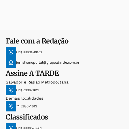
Fale com a Redação
(71) 99601-0020
jornalismoportal@grupoatarde.com.br
Assine
A TARDE
Salvador e Região Metropolitana
(71) 2886-1613
Demais localidades
71 2886-1613
Classificados
(71) 99965-8961