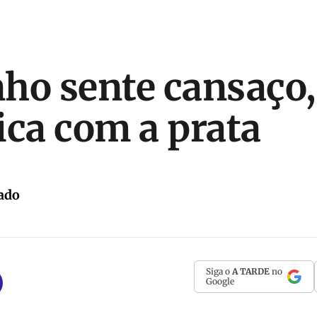
ho sente cansaço,
fica com a prata
ado
Siga o
A TARDE
no
Google