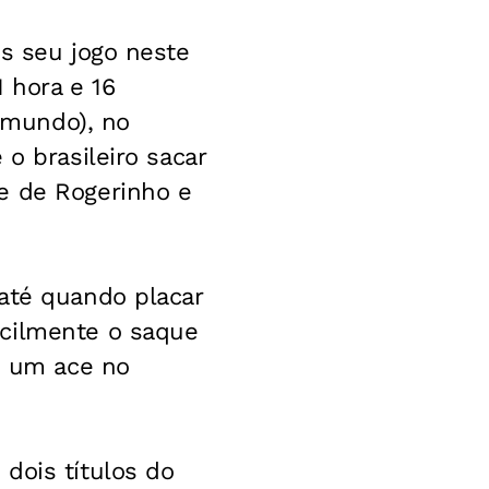
ôs seu jogo neste
 hora e 16
o mundo), no
o brasileiro sacar
e de Rogerinho e
 até quando placar
acilmente o saque
om um ace no
dois títulos do