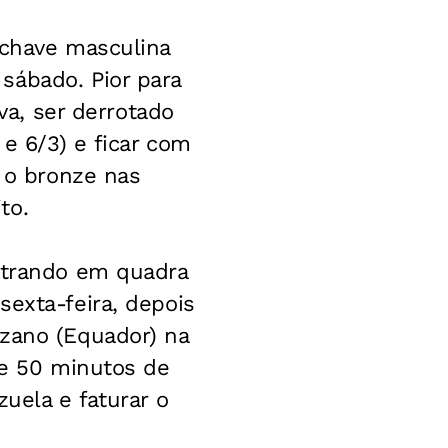
 chave masculina
sábado. Pior para
lva, ser derrotado
 e 6/3) e ficar com
o o bronze nas
to.
entrando em quadra
sexta-feira, depois
ozano (Equador) na
 e 50 minutos de
uela e faturar o