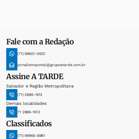
Fale com a Redação
(71) 99601-0020
jornalismoportal@grupoatarde.com.br
Assine
A TARDE
Salvador e Região Metropolitana
(71) 2886-1613
Demais localidades
71 2886-1613
Classificados
(71) 99965-8961