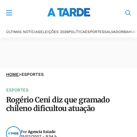
ÚLTIMAS NOTÍCIAS
ELEIÇÕES 2026
POLÍTICA
ESPORTES
SALVADOR
BAHIA
P
HOME
>
ESPORTES
ESPORTES
Rogério Ceni diz que gramado
chileno dificultou atuação
Por
Agencia Estado
15/02/2007 - 9:54 h