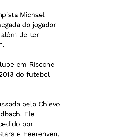
pista Michael
hegada do jogador
 além de ter
n.
clube em Riscone
2013 do futebol
assada pelo Chievo
adbach. Ele
cedido por
tars e Heerenven,