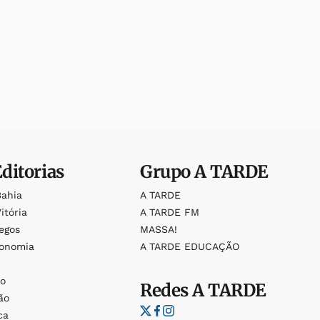
Editorias
Grupo
A TARDE
Bahia
A TARDE
itória
A TARDE FM
egos
MASSA!
ronomia
A TARDE EDUCAÇÃO
o
o
Redes
A TARDE
ão
ca