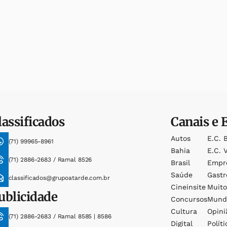
lassificados
Canais e 
Autos
E.c. 
(71) 99965-8961
Bahia
E.c. V
(71) 2886-2683 / Ramal 8526
Brasil
Empr
Saúde
Gast
classificados@grupoatarde.com.br
Cineinsite
Muit
ublicidade
Concursos
Mund
Cultura
Opini
(71) 2886-2683 / Ramal 8585 | 8586
Digital
Políti