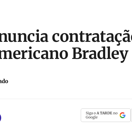
uncia contrataçã
mericano Bradley
ado
Siga o
A TARDE
no
Google