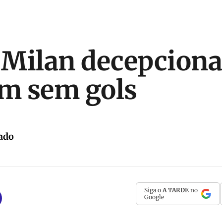
 Milan decepcion
m sem gols
ado
Siga o
A TARDE
no
Google