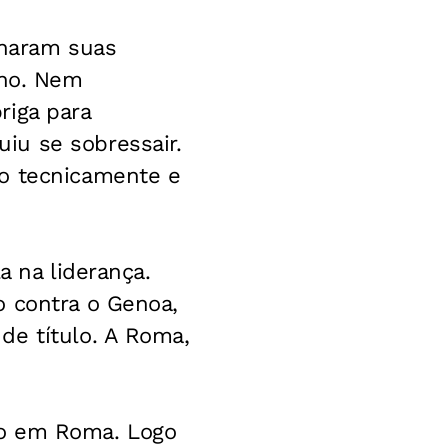
naram suas
ano. Nem
riga para
iu se sobressair.
co tecnicamente e
a na liderança.
o contra o Genoa,
de título. A Roma,
do em Roma. Logo