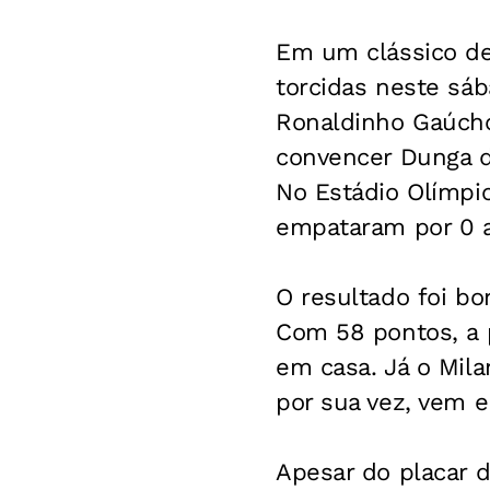
Em um clássico d
torcidas neste sáb
Ronaldinho Gaúcho
convencer Dunga d
No Estádio Olímpi
empataram por 0 a
O resultado foi bo
Com 58 pontos, a 
em casa. Já o Mil
por sua vez, vem e
Apesar do placar 