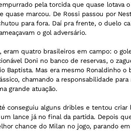
empurrado pela torcida que quase lotava o 
 e quase marcou. De Rossi passou por Nesta
chutou para fora. Daí pra frente, o duelo c
ameaçavam o gol adversário.
 eram quatro brasileiros em campo: o golei
ionável Doni no banco de reservas, o zague
io Baptista. Mas era mesmo Ronaldinho o b
ássico, chamando a responsabilidade para s
a grande atuação.
é conseguiu alguns dribles e tentou criar
um lance já no final da partida. Depois que
lhor chance do Milan no jogo, parando em J