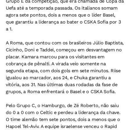
Grupo E da competição, que era chamada de Copa da
Uefa até a temporada passada. Os italianos somam
agora sete pontos, dois a menos que o líder Basel,
que garantiu a liderança ao bater o CSKA Sofia por 3
a 1.
A Roma, que contou com os brasileiros Júlio Baptista,
Cicinho, Doni e Taddei, começou em desvantagem no
placar. Kamara marcou para os visitantes em
cobrança de pênalti. A virada veio somente na
segunda etapa, com dois gols em sete minutos. Riise
igualou ao marcador, aos 24, e Chuka garantiu a
vitória, aos 31. Nas últimas duas rodadas da fase de
grupos, a Roma enfrentará o Basel e o CSKA Sofia.
Pelo Grupo C, o Hamburgo, de Zé Roberto, não saiu
do 0 a 0 com o Celtic e perdeu a liderança da chave.
O time alemão tem sete pontos, dois a menos que o
Hapoel Tel-Aviv. A equipe israelense venceu o Rapid