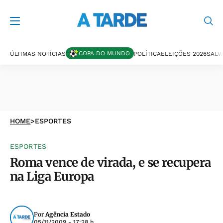
COPA DO MUNDO
ÚLTIMAS NOTÍCIAS
POLÍTICA
ELEIÇÕES 2026
SALV
HOME
>
ESPORTES
ESPORTES
Roma vence de virada, e se recupera
na Liga Europa
Por
Agência Estado
05/11/2009 - 17:28 h