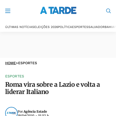
ÚLTIMAS NOTÍCIAS
ELEIÇÕES 2026
POLÍTICA
ESPORTES
SALVADOR
BAHIA
P
HOME
>
ESPORTES
ESPORTES
Roma vira sobre a Lazio e volta a
liderar Italiano
Por
Agência Estado
18/04/2010 - 15:52 h