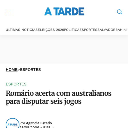
ÚLTIMAS NOTÍCIAS
ELEIÇÕES 2026
POLÍTICA
ESPORTES
SALVADOR
BAHIA
P
HOME
>
ESPORTES
ESPORTES
Romário acerta com australianos
para disputar seis jogos
Por
Agencia Estado
29/09/2006 - 9:59 h