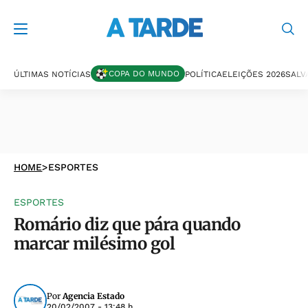
COPA DO MUNDO
ÚLTIMAS NOTÍCIAS
POLÍTICA
ELEIÇÕES 2026
SALV
HOME
>
ESPORTES
ESPORTES
Romário diz que pára quando
marcar milésimo gol
Por
Agencia Estado
20/02/2007 - 13:48 h