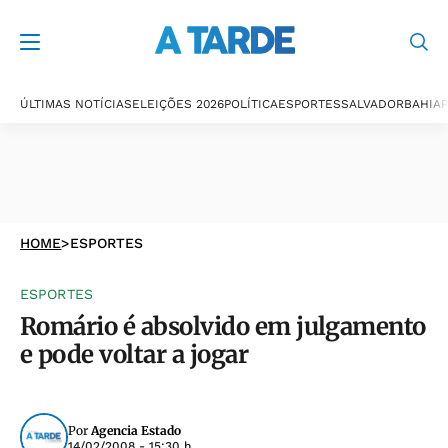
ÚLTIMAS NOTÍCIAS
ELEIÇÕES 2026
POLÍTICA
ESPORTES
SALVADOR
BAHIA
P
HOME
>
ESPORTES
ESPORTES
Romário é absolvido em julgamento
e pode voltar a jogar
Por
Agencia Estado
14/02/2008 - 15:30 h