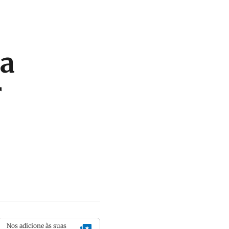
da
r
Nos adicione às suas