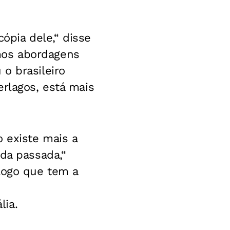
pia dele,“ disse
mos abordagens
o brasileiro
erlagos, está mais
o existe mais a
da passada,“
logo que tem a
lia.