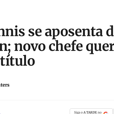
nis se aposenta 
; novo chefe que
título
ters
Siga o
A TARDE
no