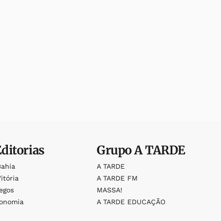
Editorias
Grupo
A TARDE
Bahia
A TARDE
itória
A TARDE FM
egos
MASSA!
ronomia
A TARDE EDUCAÇÃO
o