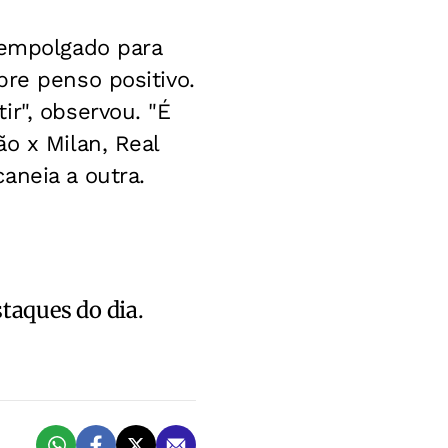
 empolgado para
pre penso positivo.
r", observou. "É
o x Milan, Real
aneia a outra.
staques do dia.