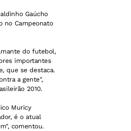
onaldinho Gaúcho
cto no Campeonato
amante do futebol,
ores importantes
, que se destaca.
ntra a gente",
sileirão 2010.
ico Muricy
or, é o atual
im", comentou.