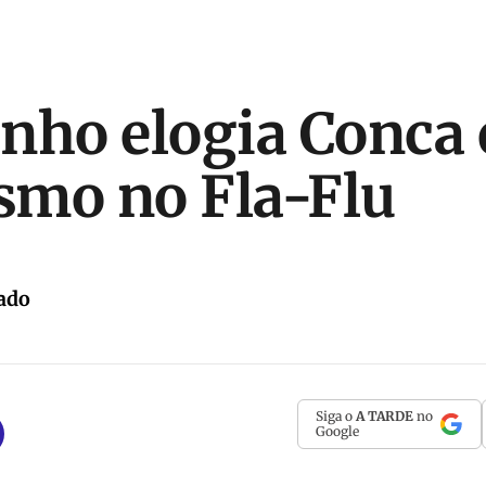
nho elogia Conca e
ismo no Fla-Flu
ado
Siga o
A TARDE
no
Google