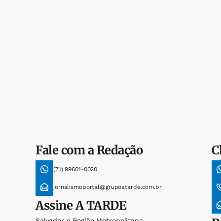
Fale com a Redação
C
(71) 99601-0020
jornalismoportal@grupoatarde.com.br
Assine
A TARDE
Salvador e Região Metropolitana