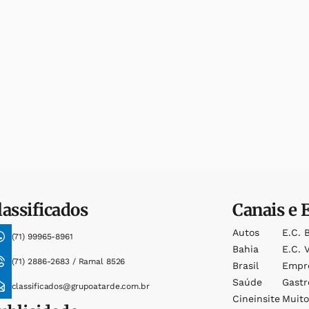
lassificados
Canais e 
Autos
E.c. 
(71) 99965-8961
Bahia
E.c. V
(71) 2886-2683 / Ramal 8526
Brasil
Empr
Saúde
Gast
classificados@grupoatarde.com.br
Cineinsite
Muit