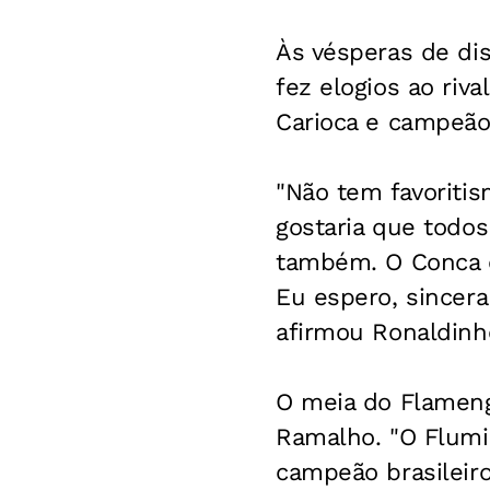
Às vésperas de dis
fez elogios ao riv
Carioca e campeão
"Não tem favoriti
gostaria que todo
também. O Conca é
Eu espero, sincera
afirmou Ronaldinh
O meia do Flameng
Ramalho. "O Flumi
campeão brasileiro