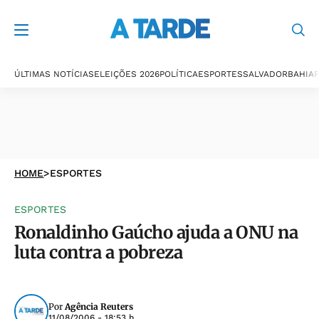
ÚLTIMAS NOTÍCIAS
ELEIÇÕES 2026
POLÍTICA
ESPORTES
SALVADOR
BAHIA
P
HOME
>
ESPORTES
ESPORTES
Ronaldinho Gaúcho ajuda a ONU na
luta contra a pobreza
Por
Agência Reuters
11/08/2006 - 18:53 h