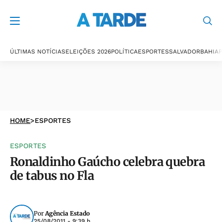
ÚLTIMAS NOTÍCIAS
ELEIÇÕES 2026
POLÍTICA
ESPORTES
SALVADOR
BAHIA
P
HOME
>
ESPORTES
ESPORTES
Ronaldinho Gaúcho celebra quebra
de tabus no Fla
Por
Agência Estado
25/08/2011 - 9:39 h