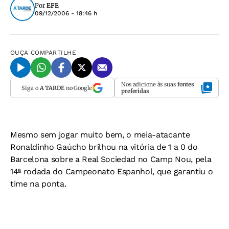
Por
EFE
09/12/2006 - 18:46 h
OUÇA
COMPARTILHE
Nos adicione às suas
fontes
Siga o
A TARDE
no Google
preferidas
Mesmo sem jogar muito bem, o meia-atacante
Ronaldinho Gaúcho brilhou na vitória de 1 a 0 do
Barcelona sobre a Real Sociedad no Camp Nou, pela
14ª rodada do Campeonato Espanhol, que garantiu o
time na ponta.