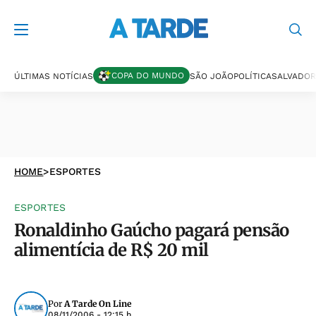
COPA DO MUNDO
ÚLTIMAS NOTÍCIAS
SÃO JOÃO
POLÍTICA
SALVADOR
HOME
>
ESPORTES
ESPORTES
Ronaldinho Gaúcho pagará pensão
alimentícia de R$ 20 mil
Por
A Tarde On Line
08/11/2006 - 12:15 h