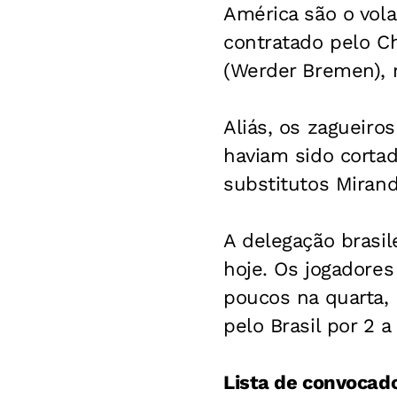
América são o vola
contratado pelo Ch
(Werder Bremen), 
Aliás, os zagueiro
haviam sido cortad
substitutos Mirand
A delegação brasil
hoje. Os jogadore
poucos na quarta, 
pelo Brasil por 2 a 
Lista de convocad