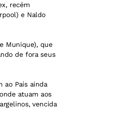
lex, recém
rpool) e Naldo
de Munique), que
ando de fora seus
m ao País ainda
s onde atuam aos
argelinos, vencida