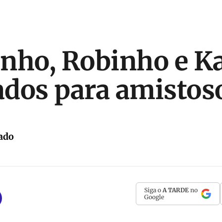
nho, Robinho e K
dos para amistos
ado
Siga o
A TARDE
no
Google