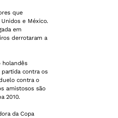
ores que
 Unidos e México.
lgada em
eiros derrotaram a
o holandês
partida contra os
duelo contra o
os amistosos são
pa 2010.
dora da Copa