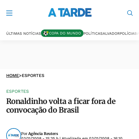
COPA DO MUNDO
ÚLTIMAS NOTÍCIAS
POLÍTICA
SALVADOR
POLÍCIA
BA
HOME
>
ESPORTES
ESPORTES
Ronaldinho volta a ficar fora de
convocação do Brasil
Por
Agência Reuters
03/11/2008 - 15:35 h
| Atualizada em
03/11/2008 - 16:10