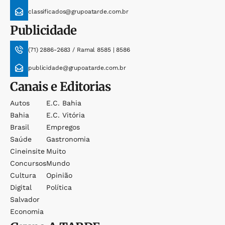
classificados@grupoatarde.com.br
Publicidade
(71) 2886-2683 / Ramal 8585 | 8586
publicidade@grupoatarde.com.br
Canais e Editorias
Autos
E.c. Bahia
Bahia
E.c. Vitória
Brasil
Empregos
Saúde
Gastronomia
Cineinsite
Muito
Concursos
Mundo
Cultura
Opinião
Digital
Política
Salvador
Economia