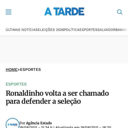
ÚLTIMAS NOTÍCIAS
ELEIÇÕES 2026
POLÍTICA
ESPORTES
SALVADOR
BAHIA
P
HOME
>
ESPORTES
ESPORTES
Ronaldinho volta a ser chamado
para defender a seleção
Por
Agência Estado
18/08/2011 - 11:34 h
| Atualizada em
18/08/2011 - 18:20