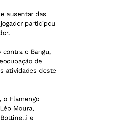
se ausentar das
 jogador participou
dor.
 contra o Bangu,
preocupação de
as atividades deste
m, o Flamengo
 Léo Moura,
ottinelli e