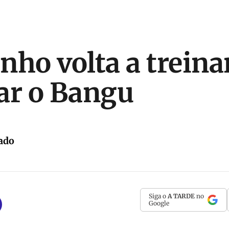
nho volta a treina
ar o Bangu
ado
Siga o
A TARDE
no
Google