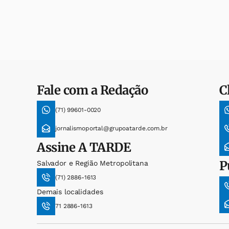
Fale com a Redação
C
(71) 99601-0020
jornalismoportal@grupoatarde.com.br
Assine
A TARDE
P
Salvador e Região Metropolitana
(71) 2886-1613
Demais localidades
71 2886-1613