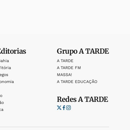
Editorias
Grupo
A TARDE
Bahia
A TARDE
itória
A TARDE FM
egos
MASSA!
ronomia
A TARDE EDUCAÇÃO
o
o
Redes
A TARDE
ão
ca