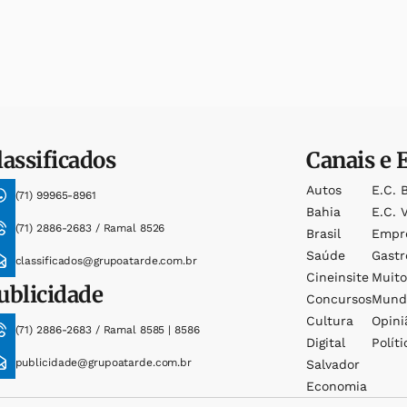
lassificados
Canais e 
Autos
E.c. 
(71) 99965-8961
Bahia
E.c. V
(71) 2886-2683 / Ramal 8526
Brasil
Empr
Saúde
Gast
classificados@grupoatarde.com.br
Cineinsite
Muit
ublicidade
Concursos
Mund
Cultura
Opini
(71) 2886-2683 / Ramal 8585 | 8586
Digital
Políti
publicidade@grupoatarde.com.br
Salvador
Economia