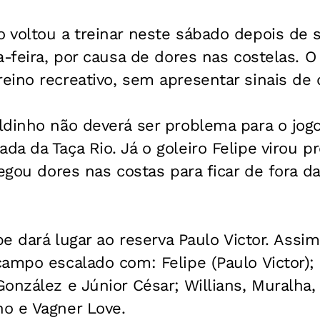
 voltou a treinar neste sábado depois de 
a-feira, por causa de dores nas costelas. O
ino recreativo, sem apresentar sinais de 
ldinho não deverá ser problema para o jogo
a da Taça Rio. Já o goleiro Felipe virou 
legou dores nas costas para ficar de fora d
ipe dará lugar ao reserva Paulo Victor. Assi
ampo escalado com: Felipe (Paulo Victor);
onzález e Júnior César; Willians, Muralha, B
o e Vagner Love.