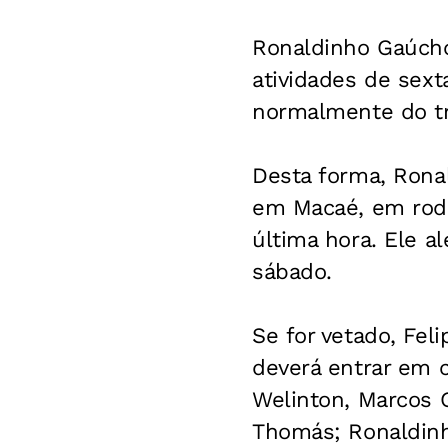
Ronaldinho Gaúcho
atividades de sext
normalmente do tre
Desta forma, Rona
em Macaé, em rodad
última hora. Ele a
sábado.
Se for vetado, Fel
deverá entrar em c
Welinton, Marcos G
Thomás; Ronaldinh