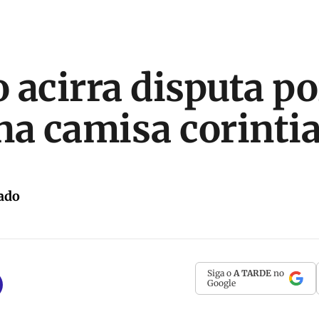
 acirra disputa po
na camisa corinti
ado
Siga o
A TARDE
no
Google