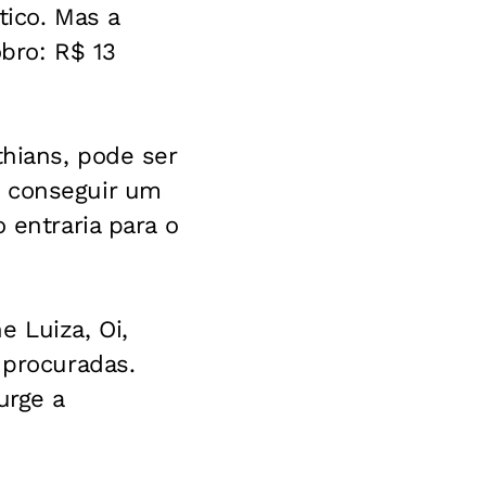
tico. Mas a
obro: R$ 13
thians, pode ser
, conseguir um
 entraria para o
 Luiza, Oi,
 procuradas.
urge a