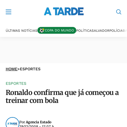
COPA DO MUNDO
ÚLTIMAS NOTÍCIAS
POLÍTICA
SALVADOR
POLÍCIA
BA
HOME
>
ESPORTES
ESPORTES
Ronaldo confirma que já começou a
treinar com bola
Por
Agencia Estado
29/12/2008 - 12:07 h