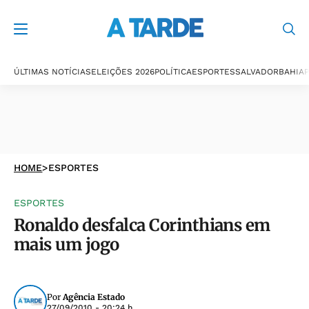
ÚLTIMAS NOTÍCIAS
ELEIÇÕES 2026
POLÍTICA
ESPORTES
SALVADOR
BAHIA
P
HOME
>
ESPORTES
ESPORTES
Ronaldo desfalca Corinthians em
mais um jogo
Por
Agência Estado
27/09/2010 - 20:24 h