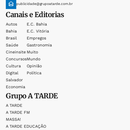
publicidade@grupoatarde.com.br
Canais e Editorias
Autos
E.c. Bahia
Bahia
E.c. Vitória
Brasil
Empregos
Saúde
Gastronomia
Cineinsite
Muito
Concursos
Mundo
Cultura
Opinião
Digital
Política
Salvador
Economia
Grupo
A TARDE
A TARDE
A TARDE FM
MASSA!
A TARDE EDUCAÇÃO