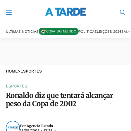
COPA DO MUNDO
ÚLTIMAS NOTÍCIAS
POLÍTICA
ELEIÇÕES 2026
SALV
HOME
>
ESPORTES
ESPORTES
Ronaldo diz que tentará alcançar
peso da Copa de 2002
Por
Agencia Estado
13/05/2008 - 12:23 h