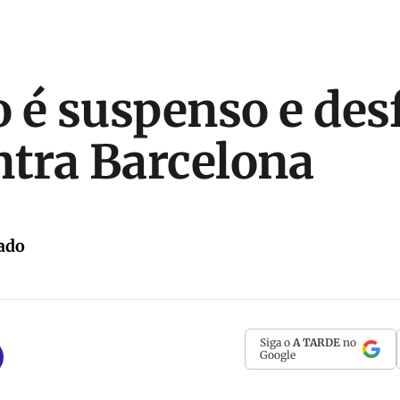
 é suspenso e desf
ntra Barcelona
ado
Siga o
A TARDE
no
Google