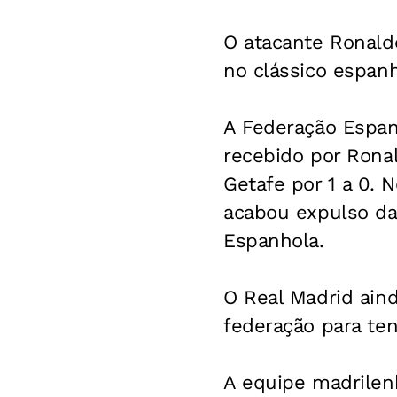
O atacante Ronaldo
no clássico espanh
A Federação Espanh
recebido por Rona
Getafe por 1 a 0. 
acabou expulso da 
Espanhola.
O Real Madrid aind
federação para ten
A equipe madrilenh