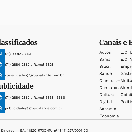
lassificados
Canais e 
Autos
E.c. 
(71) 99965-8961
Bahia
E.c. V
(71) 2886-2683 / Ramal 8526
Brasil
Empr
Saúde
Gast
classificados@grupoatarde.com.br
Cineinsite
Muit
ublicidade
Concursos
Mund
Cultura
Opini
(71) 2886-2683 / Ramal 8585 | 8586
Digital
Políti
publicidade@grupoatarde.com.br
Salvador
Economia
, Salvador - BA, 41820-570
CNPJ nº 15.111.297/0001-30