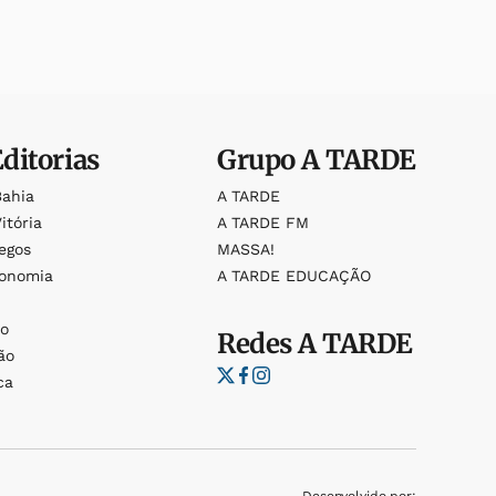
Editorias
Grupo
A TARDE
Bahia
A TARDE
itória
A TARDE FM
egos
MASSA!
ronomia
A TARDE EDUCAÇÃO
o
o
Redes
A TARDE
ão
ca
Desenvolvido por: