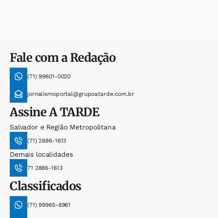
Fale com a Redação
(71) 99601-0020
jornalismoportal@grupoatarde.com.br
Assine
A TARDE
Salvador e Região Metropolitana
(71) 2886-1613
Demais localidades
71 2886-1613
Classificados
(71) 99965-8961