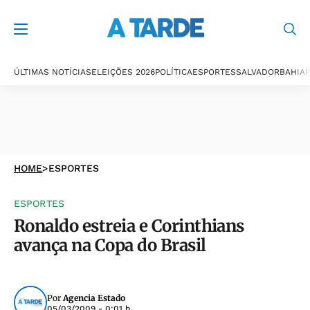
ÚLTIMAS NOTÍCIAS
ELEIÇÕES 2026
POLÍTICA
ESPORTES
SALVADOR
BAHIA
P
HOME
>
ESPORTES
ESPORTES
Ronaldo estreia e Corinthians
avança na Copa do Brasil
Por
Agencia Estado
05/03/2009 - 0:01 h