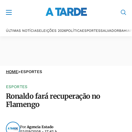
ÚLTIMAS NOTÍCIAS
ELEIÇÕES 2026
POLÍTICA
ESPORTES
SALVADOR
BAHIA
P
HOME
>
ESPORTES
ESPORTES
Ronaldo fará recuperação no
Flamengo
Por
Agencia Estado
02/09/2008 - 17:42 h