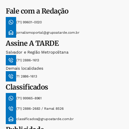
Fale com a Redação
(71) 99601-0020
jornalismoportal@grupoatarde.com.br
Assine
A TARDE
Salvador e Região Metropolitana
(71) 2886-1613
Demais localidades
71 2886-1613
Classificados
(71) 99965-8961
(71) 2886-2683 / Ramal 8526
classificados@grupoatarde.com.br