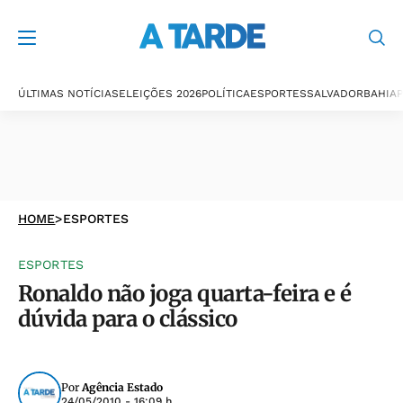
ÚLTIMAS NOTÍCIAS
ELEIÇÕES 2026
POLÍTICA
ESPORTES
SALVADOR
BAHIA
P
HOME
>
ESPORTES
ESPORTES
Ronaldo não joga quarta-feira e é
dúvida para o clássico
Por
Agência Estado
24/05/2010 - 16:09 h