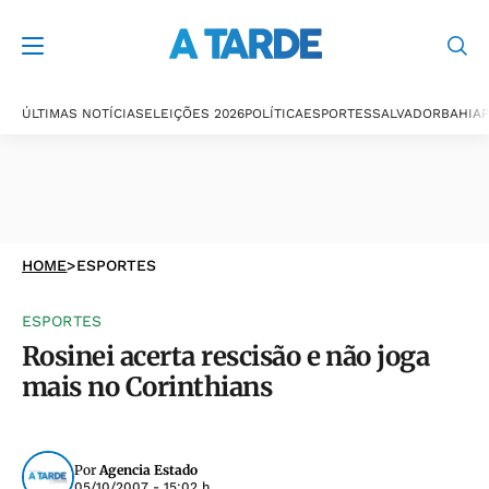
ÚLTIMAS NOTÍCIAS
ELEIÇÕES 2026
POLÍTICA
ESPORTES
SALVADOR
BAHIA
P
HOME
>
ESPORTES
ESPORTES
Rosinei acerta rescisão e não joga
mais no Corinthians
Por
Agencia Estado
05/10/2007 - 15:02 h