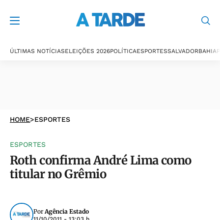
ÚLTIMAS NOTÍCIAS
ELEIÇÕES 2026
POLÍTICA
ESPORTES
SALVADOR
BAHIA
P
HOME
>
ESPORTES
ESPORTES
Roth confirma André Lima como
titular no Grêmio
Por
Agência Estado
11/10/2011 - 13:03 h