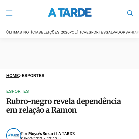
ÚLTIMAS NOTÍCIAS
ELEIÇÕES 2026
POLÍTICA
ESPORTES
SALVADOR
BAHIA
P
HOME
>
ESPORTES
ESPORTES
Rubro-negro revela dependência
em relação a Ramon
Por
Moysés Suzart l A TARDE
08/02/2010 - 20:40 h