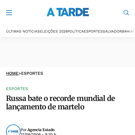
ÚLTIMAS NOTÍCIAS
ELEIÇÕES 2026
POLÍTICA
ESPORTES
SALVADOR
BAHIA
P
HOME
>
ESPORTES
ESPORTES
Russa bate o recorde mundial de
lançamento de martelo
Por
Agencia Estado
13/06/2006 - 9:20 h